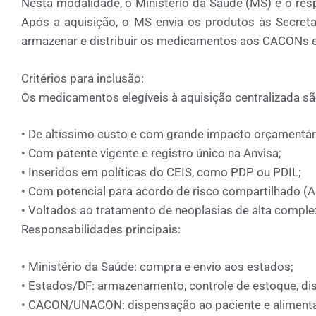
Nesta modalidade, o
Ministério da Saúde (MS)
é o res
Após a aquisição, o MS envia os produtos às
Secreta
armazenar e distribuir os medicamentos aos
CACONs
Critérios para inclusão:
Os medicamentos elegíveis à aquisição centralizada sã
•
De
altíssimo custo
e com
grande impacto orçamentár
•
Com
patente vigente
e
registro único
na Anvisa;
•
Inseridos em
políticas do CEIS
, como PDP ou PDIL;
•
Com potencial para
acordo de risco compartilhado (
•
Voltados ao tratamento de
neoplasias de alta comple
Responsabilidades principais:
•
Ministério da Saúde:
compra e envio aos estados;
•
Estados/DF:
armazenamento, controle de estoque, dis
•
CACON/UNACON:
dispensação ao paciente e aliment