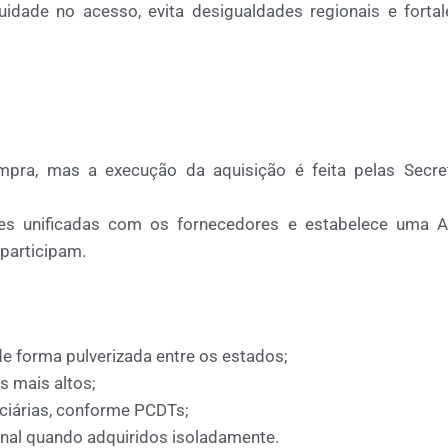
quidade no acesso
, evita desigualdades regionais e forta
mpra
, mas a
execução da aquisição
é feita pelas
Secre
es unificadas
com os fornecedores e estabelece uma
A
 participam.
 de forma pulverizada entre os estados;
s mais altos
;
ciárias
, conforme
PCDTs
;
nal
quando adquiridos isoladamente.