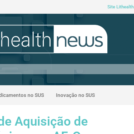
Site Lithealth
dicamentos no SUS
Inovação no SUS
de Aquisição de