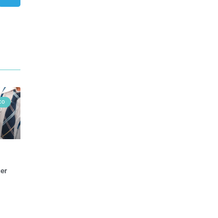
CO
er