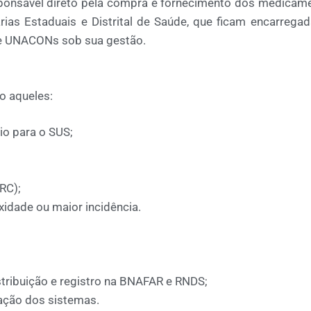
ponsável direto pela
compra e fornecimento dos medicam
rias Estaduais e Distrital de Saúde
, que ficam encarrega
e
UNACONs
sob sua gestão.
o aqueles:
io
para o SUS;
ARC)
;
xidade ou maior incidência
.
tribuição e registro na BNAFAR e RNDS;
ação dos sistemas.