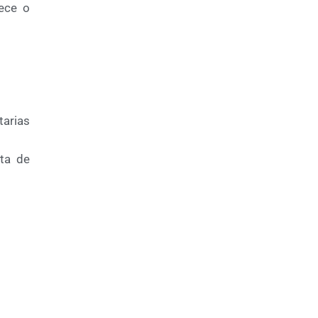
lece o
tarias
ta de