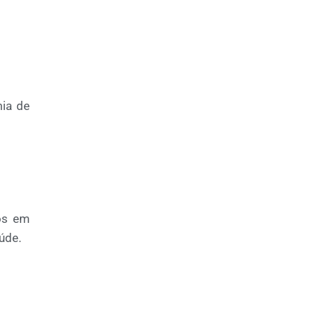
mia de
dos em
úde.