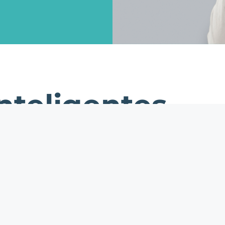
Degeneraç
para tratamento de
Macular – 
Câncer de Pele será
você precis
incorporada no SUS!
Veja
as
Esclerose
S
Considerações da
– Conheça 
120ª Reunião da
e seu trata
CONITEC!
disponível 
nteligentes
Paramiloidose
–
Doença Rara com
LME
Fácil
Tratamento no SUS
luções criativas para seus problemas, permitindo
m com confiança, maximizem seus resultados e
dos pacientes e usuários.