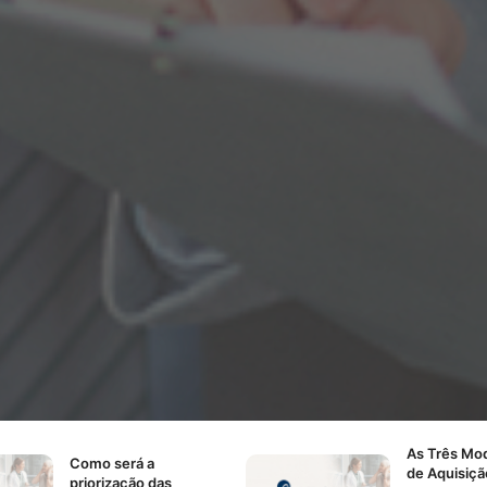
As
Três Mod
Como
será a
de Aquisiçã
priorização das