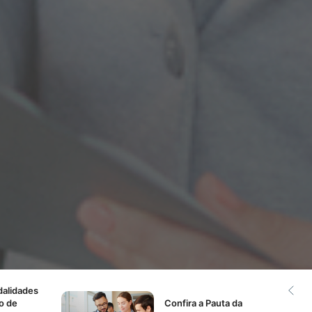
alidades
o de
Confira
a Pauta da