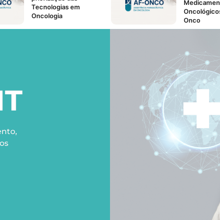
Medicamen
Tecnologias em
Oncológico
Oncologia
Onco
Veja
as
Consideraç
ROSA
APP
124ª Reuniã
CONITEC!
IT
Psoríase
– Uma
Veja
Consid
doença crônica com
da 123ª Reu
tratamento
CONITEC!
nto,
disponível no SUS!
os
Veja
as
Desvendando
o
Consideraç
Colesterol: Amigo ou
121ª Reuniã
Vilão?
CONITEC!
Terapia
fotodinâmica