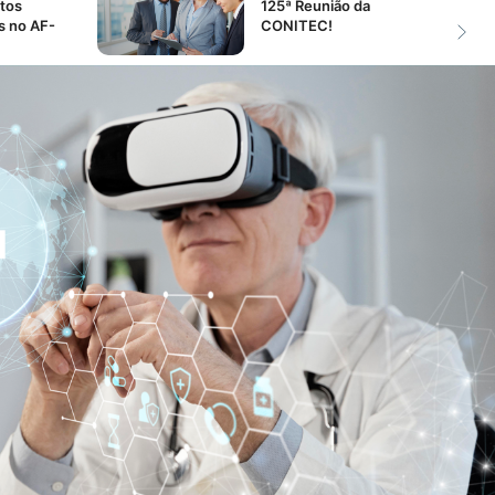
tos
125ª Reunião da
s no AF-
CONITEC!
Confira
a Pauta da
ões da
16ª Reunião
o da
Extraordinária da
CONITEC!
Dislipidemia:
Cuide
erações
da sua saúde
nião da
cardiovascular com a
ajuda do SUS!
Hepatite
C – Tudo
ões da
que você precisa
o da
saber!
Glaucoma
– Sinais,