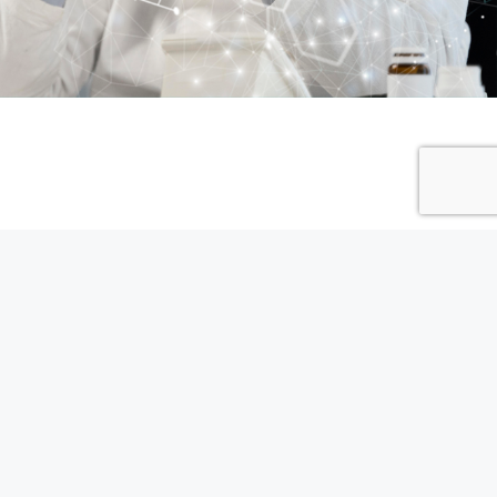
ão
sintomas e
Tudo que
tratamento
a saber!
disponível pelo SUS!
istêmica
Conheça
a Doença
a doença
Falciforme: sinais,
mento
sintomas e
no SUS
tratamento no SUS!