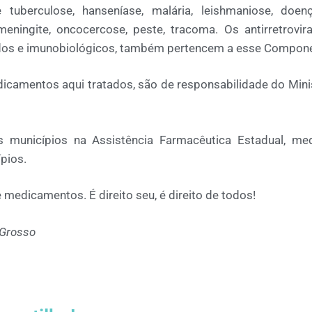
uberculose, hanseníase, malária, leishmaniose, doen
 meningite, oncocercose, peste, tracoma. Os antirretrovir
os e imunobiológicos, também pertencem a esse Compone
icamentos aqui tratados, são de responsabilidade do Mini
s municípios na Assistência Farmacêutica Estadual, med
pios.
medicamentos. É direito seu, é direito de todos!
 Grosso