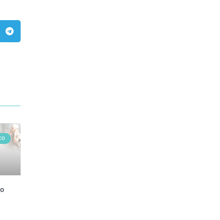
CO
ão