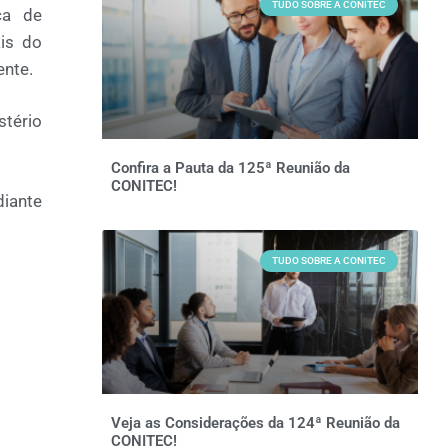
TUDO SOBRE A CONITEC
ça de
ais do
nte.
stério
Confira a Pauta da 125ª Reunião da
CONITEC!
iante
TUDO SOBRE A CONITEC
Veja as Considerações da 124ª Reunião da
CONITEC!