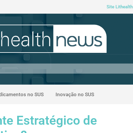
Site Lithealth
dicamentos no SUS
Inovação no SUS
te Estratégico de