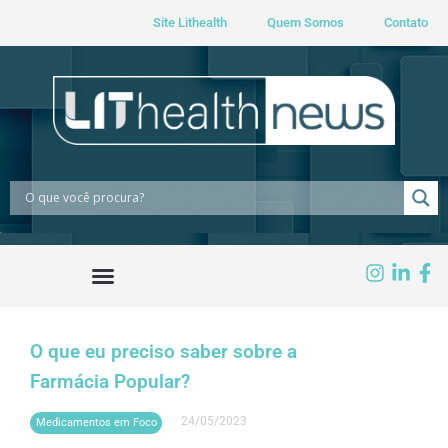
Site Lithealth
Quem Somos
Contato
O que eu preciso saber sobre a
Farmácia Popular?
24/05/2023
Medicamentos em Foco