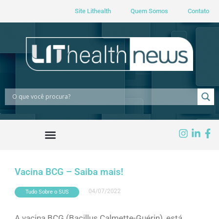
Site Lithealth
Quem Somos
Contato
Vacina BCG – Saiba mais!
04/07/2022
Tudo Sobre o SUS
A vacina BCG (Bacillus Calmette-Guérin), está