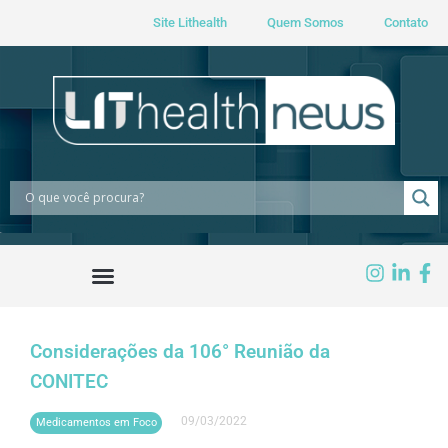
Site Lithealth
Quem Somos
Contato
Considerações da 106° Reunião da
CONITEC
09/03/2022
Medicamentos em Foco