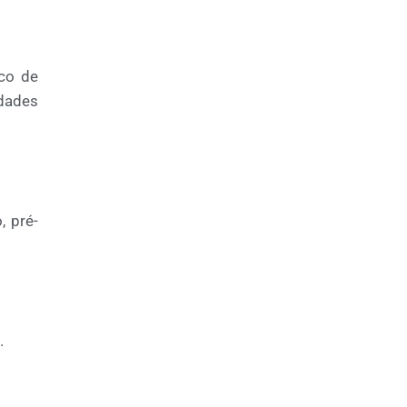
sco de
idades
, pré-
.