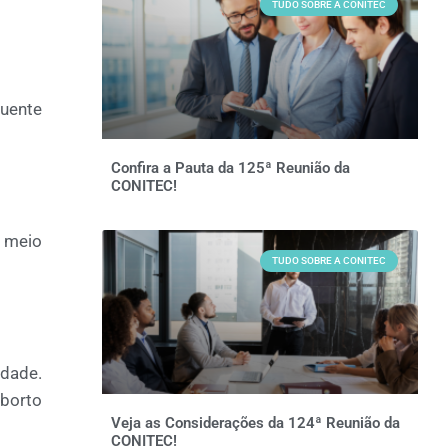
TUDO SOBRE A CONITEC
quente
Confira a Pauta da 125ª Reunião da
CONITEC!
r meio
TUDO SOBRE A CONITEC
idade.
aborto
Veja as Considerações da 124ª Reunião da
CONITEC!