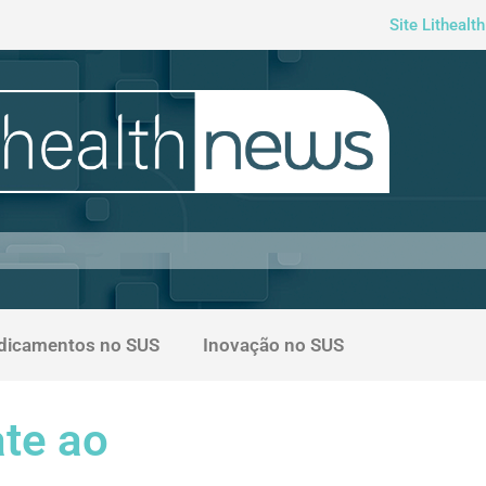
Site Lithealth
dicamentos no SUS
Inovação no SUS
te ao