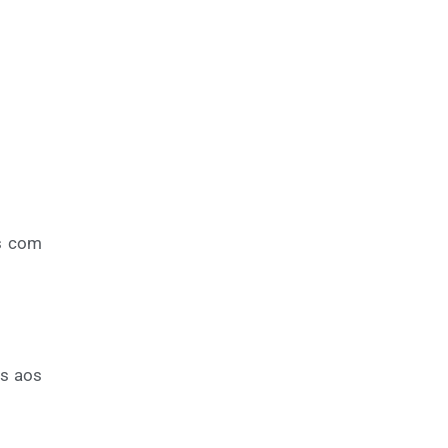
es com
os aos