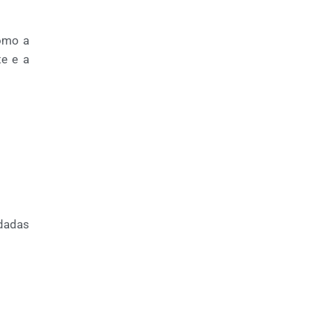
como a
te e a
dadas