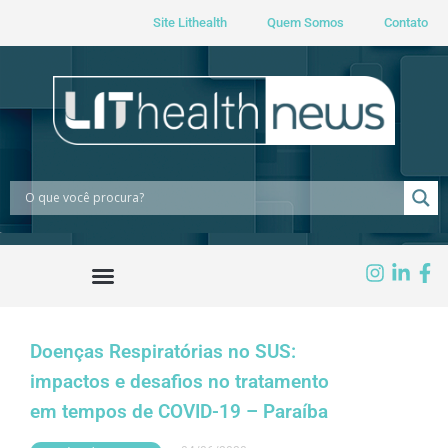
Site Lithealth
Quem Somos
Contato
Doenças Respiratórias no SUS:
impactos e desafios no tratamento
em tempos de COVID-19 – Paraíba