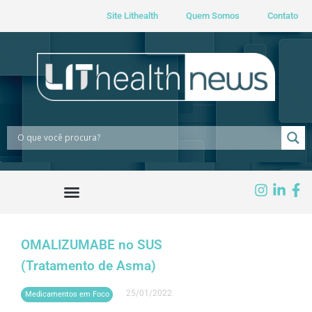
Site Lithealth
Quem Somos
Contato
OMALIZUMABE no SUS
(Tratamento de Asma)
25/01/2022
Medicamentos em Foco