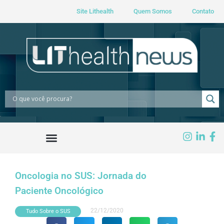
Site Lithealth
Quem Somos
Contato
Oncologia no SUS: Jornada do
Paciente Oncológico
22/12/2020
Tudo Sobre o SUS