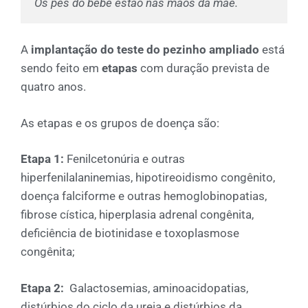
Os pés do bebê estão nas mãos da mãe.
A
implantação do teste do pezinho ampliado
está
sendo feito em
etapas
com duração prevista de
quatro anos.
As etapas e os grupos de doença são:
Etapa 1:
Fenilcetonúria e outras
hiperfenilalaninemias, hipotireoidismo congênito,
doença falciforme e outras hemoglobinopatias,
fibrose cística, hiperplasia adrenal congênita,
deficiência de biotinidase e toxoplasmose
congênita;
Etapa 2:
Galactosemias, aminoacidopatias,
distúrbios do ciclo da ureia e distúrbios da