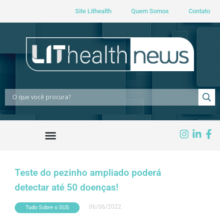
Site Lithealth
Quem Somos
Contato
Teste do pezinho ampliado poderá
detectar até 50 doenças!
06/06/2022
Tudo Sobre o SUS