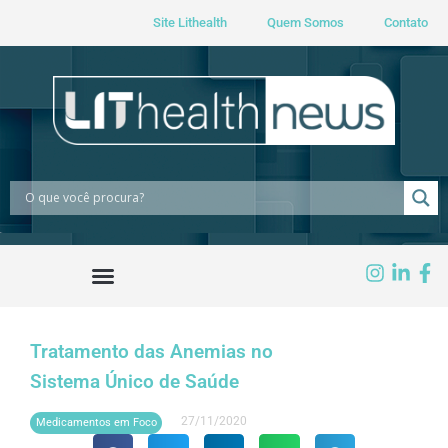
Site Lithealth
Quem Somos
Contato
Tratamento das Anemias no
Sistema Único de Saúde
27/11/2020
Medicamentos em Foco