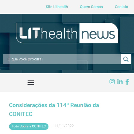
Site Lithealth
Quem Somos
Contato
Considerações da 114ª Reunião da
CONITEC
11/11/2022
Tudo Sobre a CONITEC