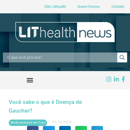
Site Lithealth
Quem Somos
Contato
Você sabe o que é Doença de
Gaucher?
01/10/2020
Medicamentos em Foco