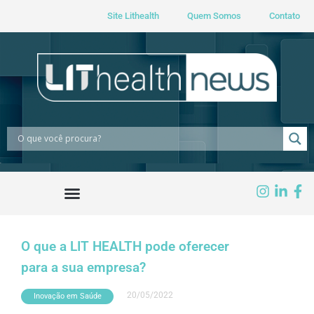
Site Lithealth
Quem Somos
Contato
O que a LIT HEALTH pode oferecer
para a sua empresa?
20/05/2022
Inovação em Saúde