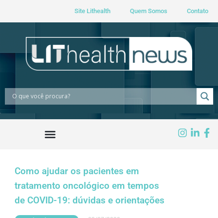
Site Lithealth
Quem Somos
Contato
Como ajudar os pacientes em
tratamento oncológico em tempos
de COVID-19: dúvidas e orientações